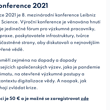
onference 2021
e 2021 je 8. mezinárodní konference Leibniz
 Science. Výroční konference je věnována hnutí
je jedinečné fórum pro výzkumné pracovníky,
praxe, poskytovatele infrastruktury, tvůrce
 zúčastněné strany, aby diskutovali o nejnovějším
vřené vědě.
zaměří zejména na dopady a dopady
visejících společenských výzev, jako je pandemie
imatu, na otevřené výzkumné postupy a
ontextu digitalizace vědy. A naopak, jak
ají zvládat krize.
ci je 50 € a je možné se zaregistrovat
zde