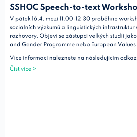
SSHOC Speech-to-text Worksh
DATA SAFE CENTRUM
ČSDA
V pátek 16.4. mezi 11:00-12:30 proběhne worksho
sociálních výzkumů a linguistických infrastruktu
rozhovory. Objeví se zástupci velkých studií jak
and Gender Programme nebo European Values 
Více informací naleznete na následujícím
odkaz
Číst více >