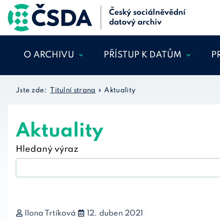
Český sociálněvědní
datový archiv
O ARCHIVU
PŘÍSTUP K DATŮM
P
KDO JSME
DATOVÝ KATALOG
Jste zde:
Titulní strana
Aktuality
NÁŠ TÝM
REGISTRACE A SPRÁVA
ÚČTU
VĚDECKÁ RADA
Aktuality
PODMÍNKY PŘÍSTUPU
MEZINÁRODNÍ
FAQ
SPOLUPRÁCE
Hledaný výraz
SLOVNÍK POJMŮ
PROJEKTY
NAŠE DATA
ARCHIVAČNÍ ŘÁD
DATA PODLE TÉMAT
PODĚKOVÁNÍ
Ilona Trtíková
12. duben 2021
JINÉ ZDROJE DAT