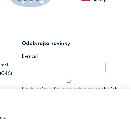
Odebírejte novinky
E-mail
ámci
3046).
Souhlasím s
Zásady ochrany osobních
údajů
Odebírat novinky
žete