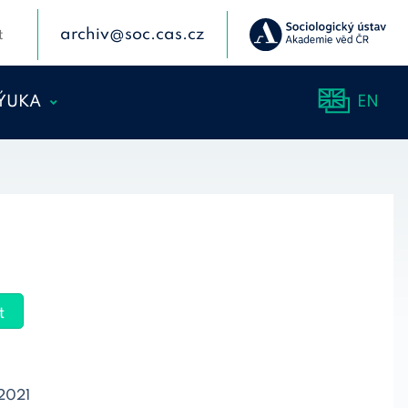
archiv@soc.cas.cz
VÝUKA
EN
E A
OPY ČSDA
AKCE
ČNÍ KURZY
POŘÁDANÝCH
t
É AKCE
É AKCE
2021