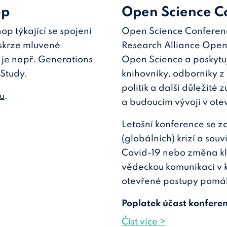
op
Open Science C
p týkající se spojení
Open Science Conferenc
r skrze mluvené
Research Alliance Open
o je např. Generations
Open Science a poskytu
Study.
knihovníky, odborníky z 
politik a další důležité
u
.
a budoucím vývoji v ote
Letošní konference se 
(globálních) krizí a sou
Covid-19 nebo změna kl
vědeckou komunikaci v k
otevřené postupy pomáh
Poplatek účast konferen
Číst více >