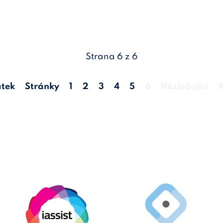
Strana 6 z 6
tek
Stránky
1
2
3
4
5
6
Následující