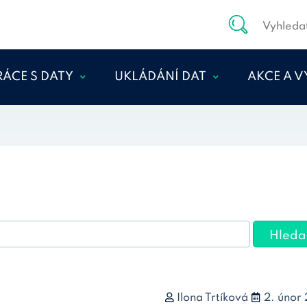
RÁCE S DATY
UKLÁDÁNÍ DAT
AKCE A 
MANAGEMENT DAT V
UKLÁDÁNÍ DAT
SEMINÁŘ
PRŮBĚHU
WORKSH
KOMUNIKACE S
VÝZKUMNÉHO
ARCHIVEM
VÝUKA
PROJEKTU
PŘÍPRAVA DAT K
CESSDA 
DMP PRO SOCIÁLNÍ
ARCHIVACI
ZAHRANI
VĚDY
PŘÍPRAVA DOHODY O
ARCHÍV 
DEPOZICI
ETIKA A LEGISLATIVA
Hleda
AKCÍ
PŘÍPRAVA
VYPRACOVANÉ
POŘÁDAN
DOKUMENTACE DAT
OTÁZKY
PROBĚHL
Ilona Trtíková
2. únor 