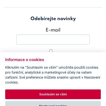
Odebírejte novinky
E-mail
Souhlasím s
Zásady ochrany osobních
Informace o cookies
údajů
Kliknutím na "Souhlasím se vším" umožníte použití cookies
pro funkční, analytické a marketingové účely na vašem
Odebírat novinky
zařízení. Své preference můžete snadno upravit v Nastavení
cookies.
Souhlasím se vším
GDPR | © 2005-2024 ČSDA Jilská 361/1, 110 00
Nastavení cookies