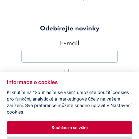
Odebírejte novinky
E-mail
Souhlasím s
Zásady ochrany osobních
Informace o cookies
údajů
Kliknutím na "Souhlasím se vším" umožníte použití cookies
pro funkční, analytické a marketingové účely na vašem
Odebírat novinky
zařízení. Své preference můžete snadno upravit v Nastavení
cookies.
Souhlasím se vším