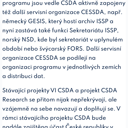
programu jsou vedle CSDA aktivně zapojeny
též další servisní organizace CESSDA, např.
německý GESIS, který hostí archiv ISSP a
nyní zastává také funkci Sekretariátu ISSP,
norský NSD, kde byl sekretariát v uplynulém
období nebo švýcarský FORS. Další servisní
organizace CESSDA se podílejí na
organizaci programu v jednotlivých zemích
a distribuci dat.
Stávající projekty VI CSDA a projekt CSDA
Research se přitom nijak nepřekrývají, ale
vzájemně na sebe navazují a doplňují se. V
rámci stávajícího projektu CSDA bude
nadále zajištěna účast České republiky v