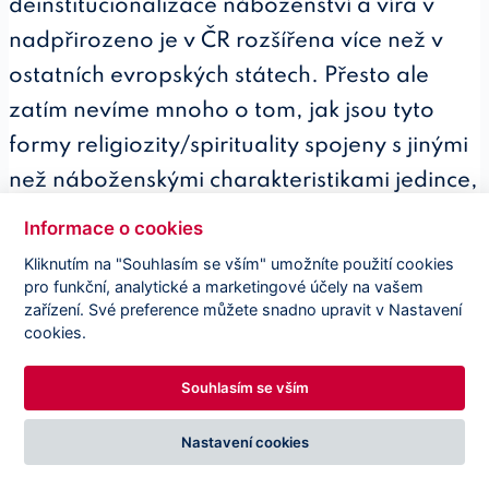
deinstitucionalizace náboženství a víra v
nadpřirozeno je v ČR rozšířena více než v
ostatních evropských státech. Přesto ale
zatím nevíme mnoho o tom, jak jsou tyto
formy religiozity/spirituality spojeny s jinými
než náboženskými charakteristikami jedince,
např. s jeho sociálně-politickými postoji,
Informace o cookies
ekonomickým chováním nebo tolerancí.
Kliknutím na "Souhlasím se vším" umožníte použití cookies
Cílem tohoto projektu je tudíž prozkoumat,
pro funkční, analytické a marketingové účely na vašem
zařízení. Své preference můžete snadno upravit v Nastavení
jak jsou různé formy religiozity (tradiční
cookies.
církevní, netradiční deinstitucionalizované)
Souhlasím se vším
spojeny s různými sociálně-politickými a
ekonomickými postoji a chováním.
Nastavení cookies
2) Vztah náboženství a politických postojů,