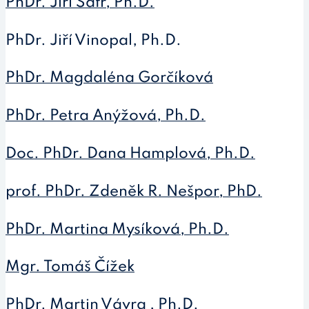
PhDr. Jiří Šafr, Ph.D.
PhDr. Jiří Vinopal, Ph.D.
PhDr. Magdaléna Gorčíková
PhDr. Petra Anýžová, Ph.D.
Doc. PhDr. Dana Hamplová, Ph.D.
prof. PhDr. Zdeněk R. Nešpor, PhD.
PhDr. Martina Mysíková, Ph.D.
Mgr. Tomáš Čížek
PhDr. Martin Vávra , Ph.D.