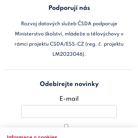
Podporují nás
Rozvoj datových služeb ČSDA podporuje
Ministerstvo školství, mládeže a tělovýchovy v
rámci projektu CSDA/ESS-CZ (reg. č. projektu
LM2023046).
Odebírejte novinky
E-mail
Souhlasím s
Zásady ochrany osobních
Informace o cookies